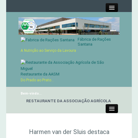
Close
Fábrica de Rações
Contactos
Santana
A Nutrição ao Serviço da Lavoura
Órgãos Sociais
Cartão de Sócio
Restaurante da AASM
Do Prado ao Prato...
Serviços
Bem-vindo...
RESTAURANTE DA ASSOCIAÇÃO AGRÍCOLA
Produtos
Close
Genética
Harmen van der Sluis destaca
Concursos Micaelenses