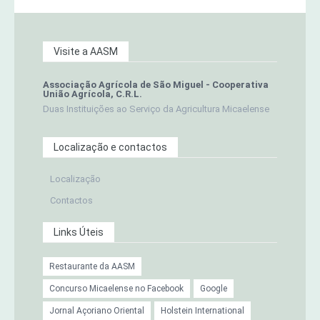
Visite a AASM
Associação Agrícola de São Miguel - Cooperativa
União Agrícola, C.R.L.
Duas Instituições ao Serviço da Agricultura Micaelense
Localização e contactos
Localização
Contactos
Links Úteis
Restaurante da AASM
Concurso Micaelense no Facebook
Google
Jornal Açoriano Oriental
Holstein International