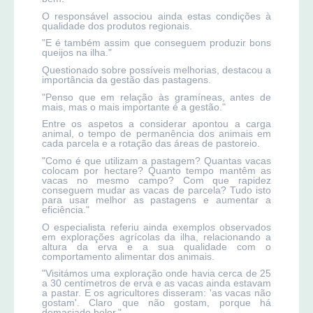
O responsável associou ainda estas condições à
qualidade dos produtos regionais.
"E é também assim que conseguem produzir bons
queijos na ilha."
Questionado sobre possíveis melhorias, destacou a
importância da gestão das pastagens.
"Penso que em relação às gramíneas, antes de
mais, mas o mais importante é a gestão."
Entre os aspetos a considerar apontou a carga
animal, o tempo de permanência dos animais em
cada parcela e a rotação das áreas de pastoreio.
"Como é que utilizam a pastagem? Quantas vacas
colocam por hectare? Quanto tempo mantêm as
vacas no mesmo campo? Com que rapidez
conseguem mudar as vacas de parcela? Tudo isto
para usar melhor as pastagens e aumentar a
eficiência."
O especialista referiu ainda exemplos observados
em explorações agrícolas da ilha, relacionando a
altura da erva e a sua qualidade com o
comportamento alimentar dos animais.
"Visitámos uma exploração onde havia cerca de 25
a 30 centímetros de erva e as vacas ainda estavam
a pastar. E os agricultores disseram: 'as vacas não
gostam'. Claro que não gostam, porque há
demasiado bolor."