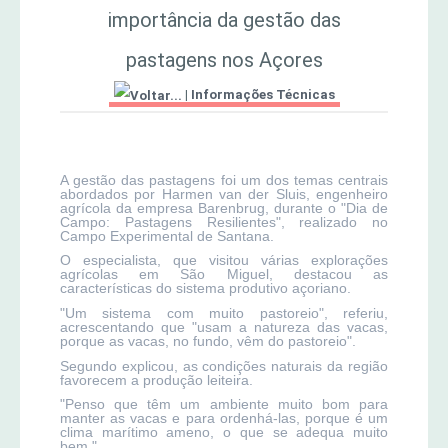
importância da gestão das
MERCADO AGRÍCOLA DE SANTANA
Jornal Agricultor 2000
pastagens nos Açores
|
Informações Técnicas
Publicações AASM
A gestão das pastagens foi um dos temas centrais
abordados por Harmen van der Sluis, engenheiro
agrícola da empresa Barenbrug, durante o "Dia de
Campo: Pastagens Resilientes", realizado no
Campo Experimental de Santana.
O especialista, que visitou várias explorações
agrícolas em São Miguel, destacou as
características do sistema produtivo açoriano.
"Um sistema com muito pastoreio", referiu,
acrescentando que "usam a natureza das vacas,
porque as vacas, no fundo, vêm do pastoreio".
Segundo explicou, as condições naturais da região
favorecem a produção leiteira.
"Penso que têm um ambiente muito bom para
manter as vacas e para ordenhá-las, porque é um
clima marítimo ameno, o que se adequa muito
bem."