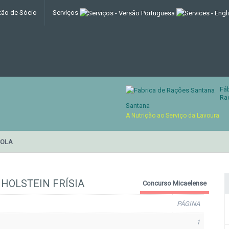
tão de Sócio
Serviços
Fá
Ra
Santana
A Nutrição ao Serviço da Lavoura
COLA
HOLSTEIN FRÍSIA
Concurso Micaelense
PÁGINA
1