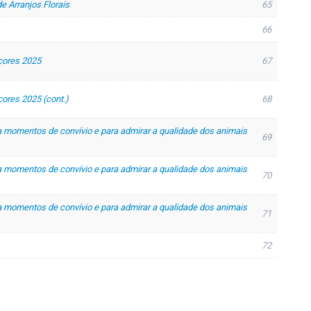
e Arranjos Florais
65
66
çores 2025
67
çores 2025 (cont.)
68
 momentos de convívio e para admirar a qualidade dos animais
69
 momentos de convívio e para admirar a qualidade dos animais
70
 momentos de convívio e para admirar a qualidade dos animais
71
72