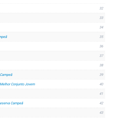
32
33
34
ampeã
35
36
37
38
e Campeã
39
 Melhor Conjunto Jovem
40
41
Reserva Campeã
42
43