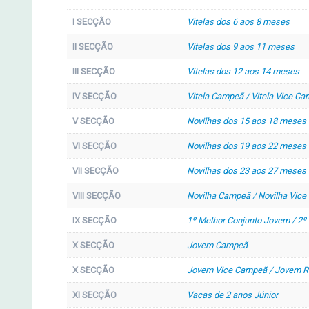
I SECÇÃO
Vitelas dos 6 aos 8 meses
II SECÇÃO
Vitelas dos 9 aos 11 meses
III SECÇÃO
Vitelas dos 12 aos 14 meses
IV SECÇÃO
Vitela Campeã / Vitela Vice C
V SECÇÃO
Novilhas dos 15 aos 18 meses
VI SECÇÃO
Novilhas dos 19 aos 22 meses
VII SECÇÃO
Novilhas dos 23 aos 27 meses
VIII SECÇÃO
Novilha Campeã / Novilha Vic
IX SECÇÃO
1º Melhor Conjunto Jovem / 2º
X SECÇÃO
Jovem Campeã
X SECÇÃO
Jovem Vice Campeã / Jovem 
XI SECÇÃO
Vacas de 2 anos Júnior