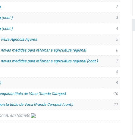
a
2
 (cont.)
3
 (cont.)
4
 Feira Agrícola Açores
5
novas medidas para reforçar a agricultura regional
6
ovas medidas para reforçar a agricultura regional (cont.)
7
8
)
9
onquista título de Vaca Grande Campeã
10
uista título de Vaca Grande Campeã (cont.)
11
onível em formato