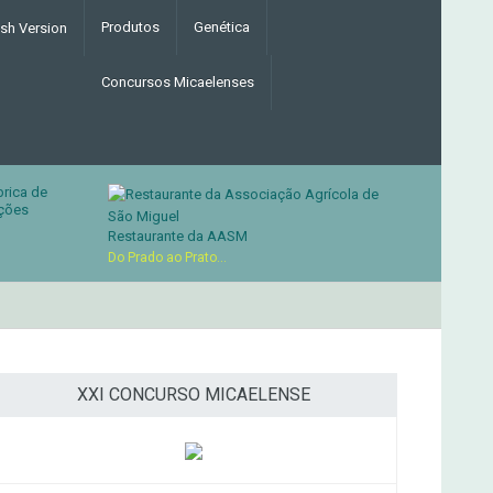
Produtos
Genética
Concursos Micaelenses
brica de
ções
Restaurante da AASM
Do Prado ao Prato...
MERCADO AGRÍCOLA DE SANTANA
XXI CONCURSO MICAELENSE