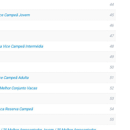
44
ice Campeã Jovem
45
46
47
a Vice Campeã Intermédia
48
49
50
ce Campeã Adulta
51
 Melhor Conjunto Vacas
52
53
aca Reserva Campeã
54
55
/ 2º Melhor Apresentador Jovem / 3º Melhor Apresentador