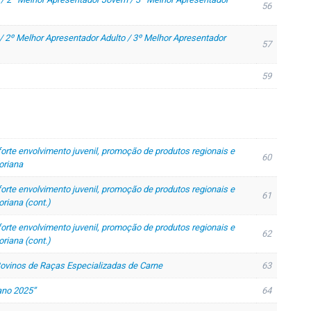
56
/ 2º Melhor Apresentador Adulto / 3º Melhor Apresentador
57
59
rte envolvimento juvenil, promoção de produtos regionais e
60
oriana
rte envolvimento juvenil, promoção de produtos regionais e
61
riana (cont.)
rte envolvimento juvenil, promoção de produtos regionais e
62
riana (cont.)
ovinos de Raças Especializadas de Carne
63
ano 2025”
64