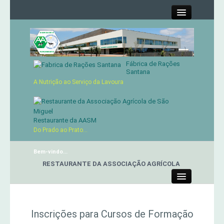
Close
Fábrica de Rações
Contactos
Santana
A Nutrição ao Serviço da Lavoura
Órgãos Sociais
Cartão de Sócio
Restaurante da AASM
Do Prado ao Prato...
Serviços
Bem-vindo...
RESTAURANTE DA ASSOCIAÇÃO AGRÍCOLA
Produtos
Close
Genética
Inscrições para Cursos de Formação
Concursos Micaelenses