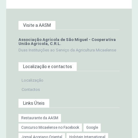
Visite a AASM
Associação Agrícola de São Miguel - Cooperativa
União Agrícola, C.R.L.
Duas Instituições ao Serviço da Agricultura Micaelense
Localização e contactos
Localização
Contactos
Links Úteis
Restaurante da AASM
Concurso Micaelense no Facebook
Google
Jornal Açoriano Oriental
Holstein International