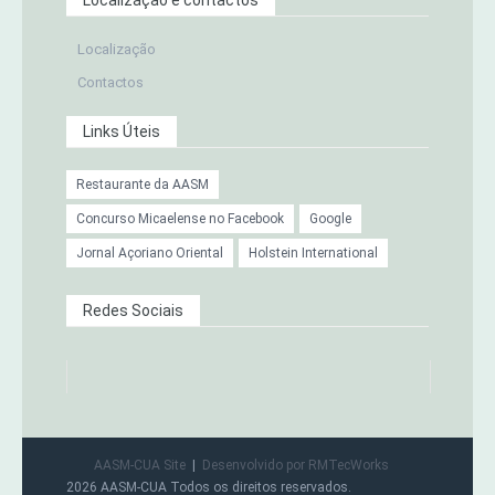
Localização
Contactos
Links Úteis
Restaurante da AASM
Concurso Micaelense no Facebook
Google
Jornal Açoriano Oriental
Holstein International
Redes Sociais
AASM-CUA Site
Desenvolvido por RMTecWorks
2026 AASM-CUA Todos os direitos reservados.