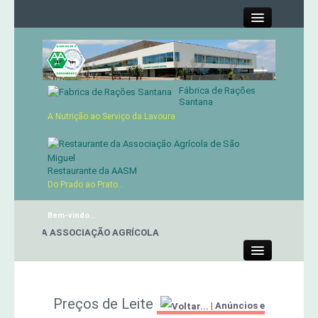
Close
Fábrica de Rações
Contactos
Santana
A Nutrição ao Serviço da Lavoura
Órgãos Sociais
Cartão de Sócio
Restaurante da AASM
Do Prado ao Prato...
Serviços
Bem-vindo...
ANTE DA ASSOCIAÇÃO AGRÍCOLA
Produtos
Close
Genética
Preços de Leite
|
Anúncios e
Concursos Micaelenses