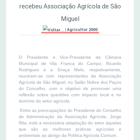
recebeu Associação Agrícola de São
MERCADO AGRÍCOLA DE SANTANA
Jornal Agricultor 2000
Miguel
|
Agricultor 2000
Publicações AASM
O Presidente e Vice-Presidente da Câmara
Municipal de Vila Franca do Campo, Ricardo
Rodrigues e a Graça Melo, respetivamente,
reuniram-se com representantes da Associação
Agrícola de São Miguel, no Salão Nobre dos Paços
do Concelho, com o objetivo de promover uma
reflexão sobre questões com impacto local e no
domínio do setor agrícola.
Entre as preocupações do Presidente do Conselho
de Administração da Associação Agrícola, Jorge
Rita, está a necessária adaptação do setor àquelas
que são as melhores práticas agrícolas e
ambientais ao abrigo da Política Agrícola Comum.