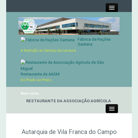
Close
Fábrica de Rações
Contactos
Santana
A Nutrição ao Serviço da Lavoura
Órgãos Sociais
Cartão de Sócio
Restaurante da AASM
Do Prado ao Prato...
Serviços
Bem-vindo...
RESTAURANTE DA ASSOCIAÇÃO AGRÍCOLA
Produtos
Close
Genética
Autarquia de Vila Franca do Campo
Concursos Micaelenses