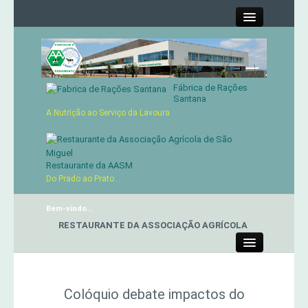
Close
Fábrica de Rações
Contactos
Santana
A Nutrição ao Serviço da Lavoura
Órgãos Sociais
Cartão de Sócio
Restaurante da AASM
Do Prado ao Prato...
Serviços
Bem-vindo...
RESTAURANTE DA ASSOCIAÇÃO AGRÍCOLA
Produtos
Close
Genética
Colóquio debate impactos do
Concursos Micaelenses