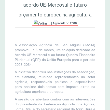
acordo UE-Mercosul e futuro
MERCADO AGRÍCOLA DE SANTANA
Jornal Agricultor 2000
orçamento europeu na agricultura
|
Agricultor 2000
Publicações AASM
A Associação Agrícola de São Miguel (AASM)
promoveu, a 6 de março, um colóquio dedicado ao
Acordo UE-Mercosul e ao futuro Quadro Financeiro
Plurianual (QFP) da União Europeia para o período
2028-2034.
A iniciativa decorreu nas instalações da associação,
em Santana, reunindo representantes do setor
agrícola, responsáveis políticos e especialistas
para analisar dois temas com impacto direto na
agricultura açoriana e europeia.
A sessão de abertura contou com as intervenções
do presidente da Federação Agrícola dos Açores,
Jorge Rita, e do secretário regional da Agricultura e