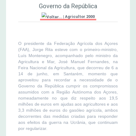
Governo da República
MERCADO AGRÍCOLA DE SANTANA
Jornal Agricultor 2000
|
Agricultor 2000
Publicações AASM
O presidente da Federação Agrícola dos Açores
(FAA), Jorge Rita esteve com o primeiro-ministro,
Luís Montenegro, acompanhado pelo ministro da
Agricultura e Mar, José Manuel Fernandes, na
Feira Nacional da Agricultura, que decorreu de 6 a
14 de junho, em Santarém, momento que
aproveitou para recordar a necessidade de o
Governo da República cumprir os compromissos
assumidos com a Região Autónoma dos Açores,
nomeadamente no que diz respeito aos 19,5
milhões de euros em ajudas aos agricultores e aos
3,3 milhões de euros do gasóleo agrícola, ambos
decorrentes das medidas criadas para responder
aos efeitos da guerra na Ucrânia, que continuam
por regularizar.