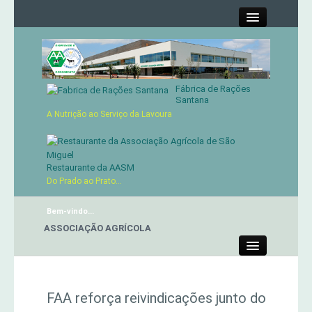
Close
Fábrica de Rações
Contactos
Santana
A Nutrição ao Serviço da Lavoura
Órgãos Sociais
Cartão de Sócio
Restaurante da AASM
Do Prado ao Prato...
Serviços
Bem-vindo...
NTE DA ASSOCIAÇÃO AGRÍCOLA
Produtos
Close
Genética
FAA reforça reivindicações junto do
Concursos Micaelenses